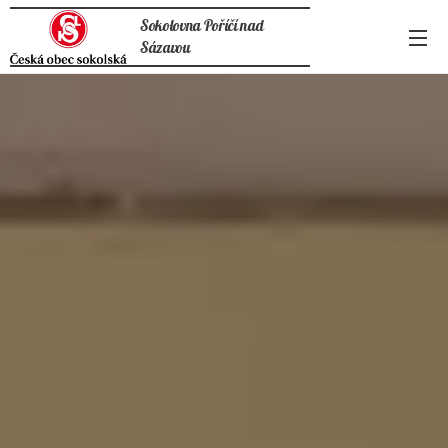
Sokolovna Poříčí nad
Sázavou