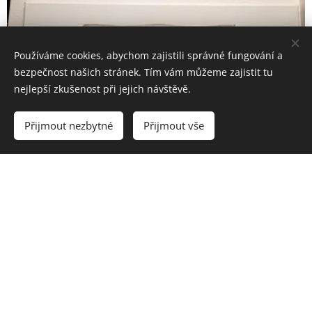
Používáme cookies, abychom zajistili správné fungování a
bezpečnost našich stránek. Tím vám můžeme zajistit tu
nejlepší zkušenost při jejich návštěvě.
Přijmout nezbytné
Přijmout vše
Vytvořit stránky
Vytvořte si webové stránky zdarma!
Všesokolský slet v
Praze 1948